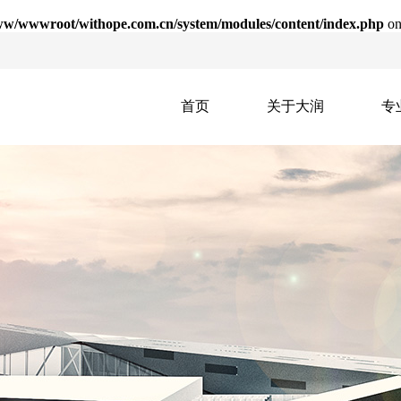
w/wwwroot/withope.com.cn/system/modules/content/index.php
on
首页
关于大润
专